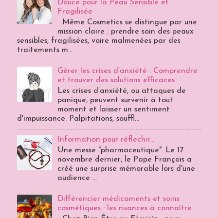
Douce pour la Peau Sensible et
Fragilisée
Même Cosmetics se distingue par une
mission claire : prendre soin des peaux
sensibles, fragilisées, voire malmenées par des
traitements m...
Gérer les crises d’anxiété : Comprendre
et trouver des solutions efficaces
Les crises d’anxiété, ou attaques de
panique, peuvent survenir à tout
moment et laisser un sentiment
d'impuissance. Palpitations, souffl...
Information pour réflechir...
Une messe "pharmaceutique". Le 17
novembre dernier, le Pape François a
créé une surprise mémorable lors d'une
audience ...
Différencier médicaments et soins
cosmétiques : les nuances à connaître