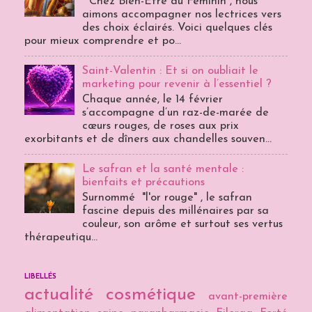
Chez Bien-Être au Féminin , nous
aimons accompagner nos lectrices vers
des choix éclairés. Voici quelques clés
pour mieux comprendre et po...
Saint-Valentin : Et si on oubliait le
marketing pour revenir à l’essentiel ?
Chaque année, le 14 février
s’accompagne d’un raz-de-marée de
cœurs rouges, de roses aux prix
exorbitants et de dîners aux chandelles souven...
Le safran et la santé mentale :
bienfaits et précautions
Surnommé "l'or rouge" , le safran
fascine depuis des millénaires par sa
couleur, son arôme et surtout ses vertus
thérapeutiqu...
LIBELLÉS
actualité cosmétique
avant-première