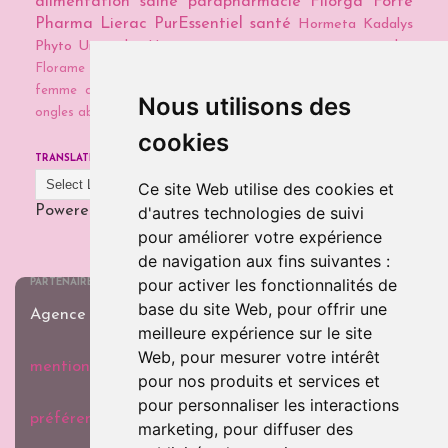
alimentation saine
parapharmacie
Filorga
Forté
Pharma
Lierac
PurEssentiel
santé
Hormeta
Kadalys
Phyto
Universkin
Uriage
cosmétiques maison
naturopathie
Florame
Galènic
Guayapi
Vea Nails
chute des cheveux chez la
femme
détox
détox capillaire
low poo
soins cheveux
soins
Nous utilisons des
ongles abimés
témoignage
cookies
TRANSLATE
Ce site Web utilise des cookies et
d'autres technologies de suivi
Powered by
Translate
pour améliorer votre expérience
de navigation aux fins suivantes :
pour activer les fonctionnalités de
PARTENAIRE
base du site Web
,
pour offrir une
Agence de rédaction web
COM @ NICE
meilleure expérience sur le site
Web
,
pour mesurer votre intérêt
mentions légales et politique de confidentialité
pour nos produits et services et
pour personnaliser les interactions
préférences cookies
marketing
,
pour diffuser des