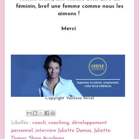
féminin, bref une femme comme nous les
aimons !
Merci
Copyright
Vanessa Vercel
Libellés :
coach
,
coaching
,
développement
personnel
,
interview Juliette Dumas
,
Juliette
Dumas
,
Shine Academy