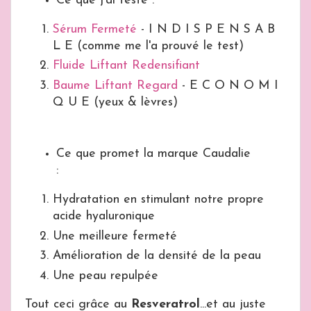
Ce que j'ai testé :
Sérum Fermeté
- I N D I S P E N S A B
L E (comme me l'a prouvé le test)
Fluide Liftant Redensifiant
Baume Liftant Regard
- E C O N O M I
Q U E (yeux & lèvres)
Ce que promet la marque Caudalie
:
Hydratation en stimulant notre propre
acide hyaluronique
Une meilleure fermeté
Amélioration de la densité de la peau
Une peau repulpée
Tout ceci grâce au
Resveratrol
...et au juste