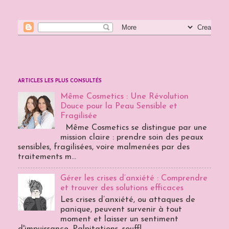
ARTICLES LES PLUS CONSULTÉS
Même Cosmetics : Une Révolution
Douce pour la Peau Sensible et
Fragilisée
Même Cosmetics se distingue par une
mission claire : prendre soin des peaux
sensibles, fragilisées, voire malmenées par des
traitements m...
Gérer les crises d’anxiété : Comprendre
et trouver des solutions efficaces
Les crises d’anxiété, ou attaques de
panique, peuvent survenir à tout
moment et laisser un sentiment
d'impuissance. Palpitations, souffl...