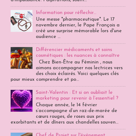
Information pour réflechir...
Une messe "pharmaceutique". Le 17
novembre dernier, le Pape François a
créé une surprise mémorable lors d'une
audience ...
Différencier médicaments et soins
cosmétiques : les nuances à connaître
Chez Bien-Être au Féminin , nous
aimons accompagner nos lectrices vers
des choix éclairés. Voici quelques clés
pour mieux comprendre et po...
Saint-Valentin : Et si on oubliait le
marketing pour revenir à l’essentiel ?
Chaque année, le 14 février
s’accompagne d’un raz-de-marée de
cœurs rouges, de roses aux prix
exorbitants et de dîners aux chandelles souven...
Chef de Projet sur l'événement