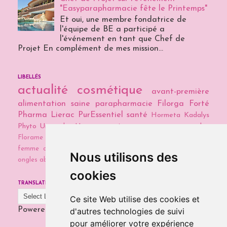
"Easyparapharmacie fête le Printemps"
Et oui, une membre fondatrice de
l'équipe de BE a participé a
l'événement en tant que Chef de
Projet En complément de mes mission...
LIBELLÉS
actualité cosmétique
avant-première
alimentation saine
parapharmacie
Filorga
Forté
Pharma
Lierac
PurEssentiel
santé
Hormeta
Kadalys
Phyto
Universkin
Uriage
cosmétiques maison
naturopathie
Florame
Galènic
Guayapi
Vea Nails
chute des cheveux chez la
femme
détox
détox capillaire
low poo
soins cheveux
soins
Nous utilisons des
ongles abimés
témoignage
cookies
TRANSLATE
Ce site Web utilise des cookies et
Powered by
Translate
d'autres technologies de suivi
pour améliorer votre expérience