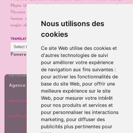
Phyto
Universkin
Uriage
cosmétiques maison
naturopathie
Florame
Galènic
Guayapi
Vea Nails
chute des cheveux chez la
femme
détox
détox capillaire
low poo
soins cheveux
soins
Nous utilisons des
ongles abimés
témoignage
cookies
TRANSLATE
Ce site Web utilise des cookies et
d'autres technologies de suivi
Powered by
Translate
pour améliorer votre expérience
de navigation aux fins suivantes :
pour activer les fonctionnalités de
PARTENAIRE
base du site Web
,
pour offrir une
Agence de rédaction web
COM @ NICE
meilleure expérience sur le site
Web
,
pour mesurer votre intérêt
mentions légales et politique de confidentialité
pour nos produits et services et
pour personnaliser les interactions
préférences cookies
marketing
,
pour diffuser des
publicités plus pertinentes pour