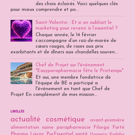
des choix éclairés. Voici quelques clés
pour mieux comprendre et po...
Saint-Valentin : Et si on oubliait le
marketing pour revenir à l’essentiel ?
Chaque année, le 14 février
s’accompagne d’un raz-de-marée de
cœurs rouges, de roses aux prix
exorbitants et de dîners aux chandelles souven...
Chef de Projet sur l'événement
"Easyparapharmacie fête le Printemps"
Et oui, une membre fondatrice de
l'équipe de BE a participé a
l'événement en tant que Chef de
Projet En complément de mes mission...
LIBELLÉS
actualité cosmétique
avant-première
alimentation saine
parapharmacie
Filorga
Forté
Pharma
Lierac
PurEssentiel
santé
Hormeta
Kadalys