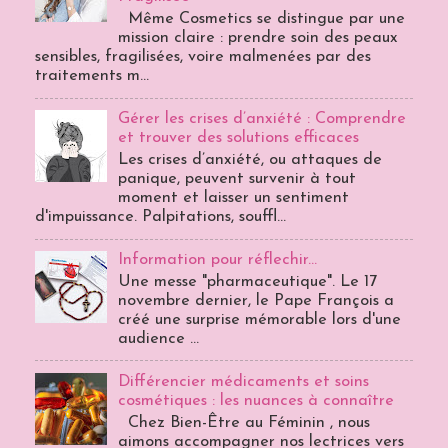
Même Cosmetics se distingue par une
mission claire : prendre soin des peaux
sensibles, fragilisées, voire malmenées par des
traitements m...
Gérer les crises d’anxiété : Comprendre
et trouver des solutions efficaces
Les crises d’anxiété, ou attaques de
panique, peuvent survenir à tout
moment et laisser un sentiment
d'impuissance. Palpitations, souffl...
Information pour réflechir...
Une messe "pharmaceutique". Le 17
novembre dernier, le Pape François a
créé une surprise mémorable lors d'une
audience ...
Différencier médicaments et soins
cosmétiques : les nuances à connaître
Chez Bien-Être au Féminin , nous
aimons accompagner nos lectrices vers